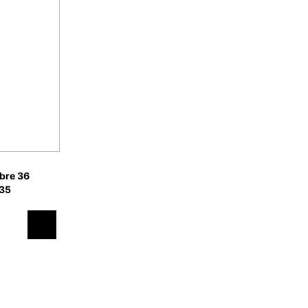
bre 36
235