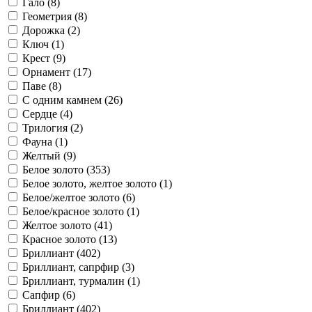
Гало (
8
)
Геометрия (
8
)
Дорожка (
2
)
Ключ (
1
)
Крест (
9
)
Орнамент (
17
)
Паве (
8
)
С одним камнем (
26
)
Сердце (
4
)
Трилогия (
2
)
Фауна (
1
)
Желтый (
9
)
Белое золото (
353
)
Белое золото, желтое золото (
1
)
Белое/желтое золото (
6
)
Белое/красное золото (
1
)
Желтое золото (
41
)
Красное золото (
13
)
Бриллиант (
402
)
Бриллиант, сапрфир (
3
)
Бриллиант, турмалин (
1
)
Сапфир (
6
)
Бриллиант (
402
)