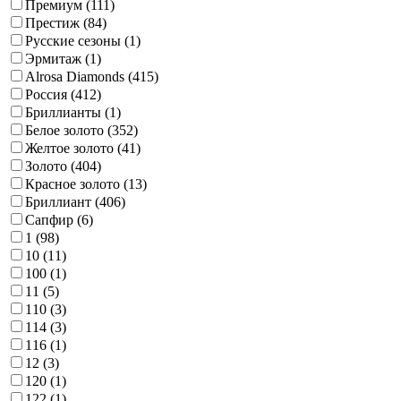
Премиум (
111
)
Престиж (
84
)
Русские сезоны (
1
)
Эрмитаж (
1
)
Alrosa Diamonds (
415
)
Россия (
412
)
Бриллианты (
1
)
Белое золото (
352
)
Желтое золото (
41
)
Золото (
404
)
Красное золото (
13
)
Бриллиант (
406
)
Сапфир (
6
)
1 (
98
)
10 (
11
)
100 (
1
)
11 (
5
)
110 (
3
)
114 (
3
)
116 (
1
)
12 (
3
)
120 (
1
)
122 (
1
)