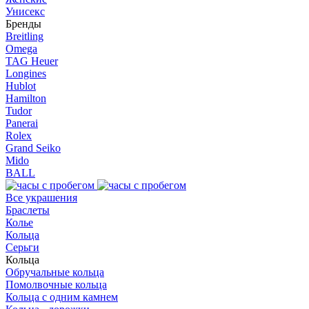
Унисекс
Бренды
Breitling
Omega
TAG Heuer
Longines
Hublot
Hamilton
Tudor
Panerai
Rolex
Grand Seiko
Mido
BALL
Все украшения
Браслеты
Колье
Кольца
Серьги
Кольца
Обручальные кольца
Помолвочные кольца
Кольца c одним камнем