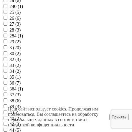
24 (
6
)
240 (
1
)
25 (
5
)
26 (
6
)
27 (
3
)
28 (
3
)
284 (
1
)
29 (
2
)
3 (
20
)
30 (
2
)
32 (
3
)
33 (
2
)
34 (
2
)
35 (
1
)
36 (
7
)
364 (
1
)
37 (
3
)
38 (
6
)
39 (
3
)
Наш сайт использует cookies. Продолжая им
4 (
5
)
пользоваться, Вы соглашаетесь на обработку
Принять
40 (
2
)
персональных данных в соответствии с
42 (
3
)
политикой конфиденциальности
.
44 (
5
)