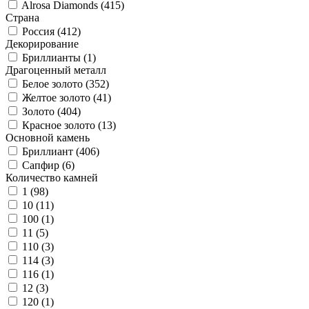
Alrosa Diamonds (
415
)
Страна
Россия (
412
)
Декорирование
Бриллианты (
1
)
Драгоценный металл
Белое золото (
352
)
Желтое золото (
41
)
Золото (
404
)
Красное золото (
13
)
Основной камень
Бриллиант (
406
)
Сапфир (
6
)
Количество камней
1 (
98
)
10 (
11
)
100 (
1
)
11 (
5
)
110 (
3
)
114 (
3
)
116 (
1
)
12 (
3
)
120 (
1
)