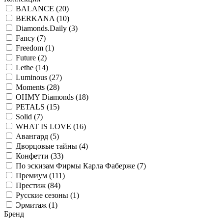
BALANCE (
20
)
BERKANA (
10
)
Diamonds.Daily (
3
)
Fancy (
7
)
Freedom (
1
)
Future (
2
)
Lethe (
14
)
Luminous (
27
)
Moments (
28
)
OHMY Diamonds (
18
)
PETALS (
15
)
Solid (
7
)
WHAT IS LOVE (
16
)
Авангард (
5
)
Дворцовые тайны (
4
)
Конфетти (
33
)
По эскизам Фирмы Карла Фаберже (
7
)
Премиум (
111
)
Престиж (
84
)
Русские сезоны (
1
)
Эрмитаж (
1
)
Бренд