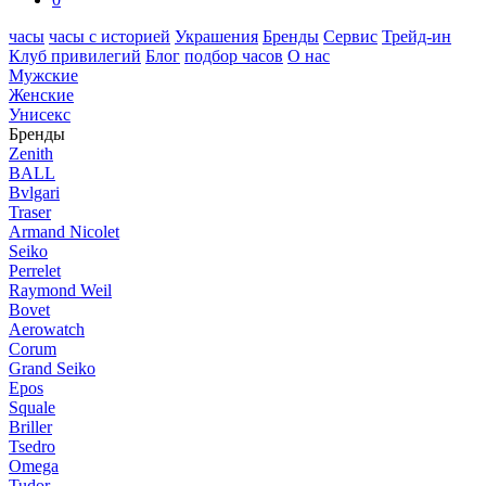
часы
часы с историей
Украшения
Бренды
Сервис
Трейд-ин
Клуб привилегий
Блог
подбор часов
О нас
Мужские
Женские
Унисекс
Бренды
Zenith
BALL
Bvlgari
Traser
Armand Nicolet
Seiko
Perrelet
Raymond Weil
Bovet
Aerowatch
Corum
Grand Seiko
Epos
Squale
Briller
Tsedro
Omega
Tudor