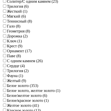
Солитер/С одним камнем (
23
)
Трилогия (
6
)
Жесткий (
1
)
Мягкий (
6
)
Теннисный (
8
)
Гало (
8
)
Геометрия (
8
)
Дорожка (
2
)
Ключ (
1
)
Крест (
9
)
Орнамент (
17
)
Паве (
8
)
С одним камнем (
26
)
Сердце (
4
)
Трилогия (
2
)
Фауна (
1
)
Желтый (
9
)
Белое золото (
353
)
Белое золото, желтое золото (
1
)
Белое/желтое золото (
6
)
Белое/красное золото (
1
)
Желтое золото (
41
)
Красное золото (
13
)