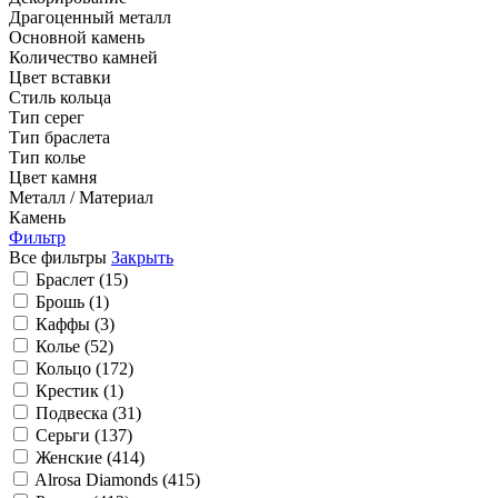
Драгоценный металл
Основной камень
Количество камней
Цвет вставки
Стиль кольца
Тип серег
Тип браслета
Тип колье
Цвет камня
Металл / Материал
Камень
Фильтр
Все фильтры
Закрыть
Браслет (
15
)
Брошь (
1
)
Каффы (
3
)
Колье (
52
)
Кольцо (
172
)
Крестик (
1
)
Подвеска (
31
)
Серьги (
137
)
Женские (
414
)
Alrosa Diamonds (
BALANCE (
20
)
415
)