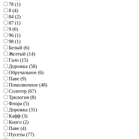
78 (
1
)
8 (
4
)
84 (
2
)
87 (
1
)
9 (
6
)
96 (
1
)
98 (
1
)
Белый (
6
)
Желтый (
14
)
Гало (
15
)
Дорожка (
58
)
Обручальное (
6
)
Паве (
9
)
Помолвочное (
48
)
Солитер (
67
)
Трилогия (
8
)
Флора (
5
)
Дорожка (
31
)
Кафф (
3
)
Конго (
2
)
Паве (
4
)
Пусеты (
77
)