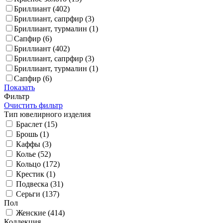
Бриллиант (
402
)
Бриллиант, сапрфир (
3
)
Бриллиант, турмалин (
1
)
Сапфир (
6
)
Бриллиант (
402
)
Бриллиант, сапрфир (
3
)
Бриллиант, турмалин (
1
)
Сапфир (
6
)
Показать
Фильтр
Очистить фильтр
Тип ювелирного изделия
Браслет (
15
)
Брошь (
1
)
Каффы (
3
)
Колье (
52
)
Кольцо (
172
)
Крестик (
1
)
Подвеска (
31
)
Серьги (
137
)
Пол
Женские (
414
)
Коллекция