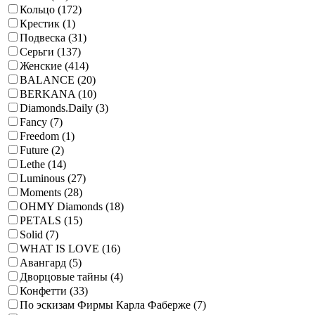
Кольцо (
172
)
Крестик (
1
)
Подвеска (
31
)
Серьги (
137
)
Женские (
414
)
BALANCE (
20
)
BERKANA (
10
)
Diamonds.Daily (
3
)
Fancy (
7
)
Freedom (
1
)
Future (
2
)
Lethe (
14
)
Luminous (
27
)
Moments (
28
)
OHMY Diamonds (
18
)
PETALS (
15
)
Solid (
7
)
WHAT IS LOVE (
16
)
Авангард (
5
)
Дворцовые тайны (
4
)
Конфетти (
33
)
По эскизам Фирмы Карла Фаберже (
7
)