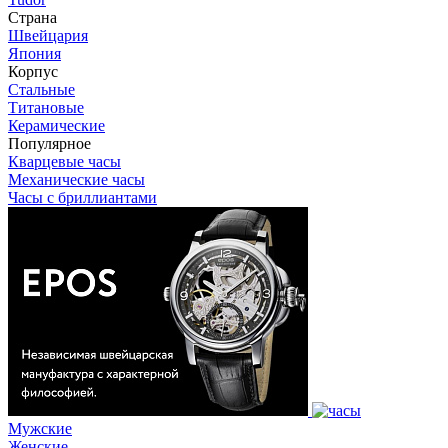
Страна
Швейцария
Япония
Корпус
Стальные
Титановые
Керамические
Популярное
Кварцевые часы
Механические часы
Часы с бриллиантами
Мужские
Женские