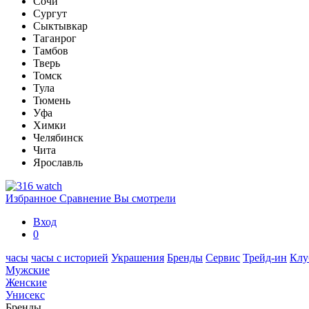
Сочи
Сургут
Сыктывкар
Таганрог
Тамбов
Тверь
Томск
Тула
Тюмень
Уфа
Химки
Челябинск
Чита
Ярославль
Избранное
Сравнение
Вы смотрели
Вход
0
часы
часы с историей
Украшения
Бренды
Сервис
Трейд-ин
Клу
Мужские
Женские
Унисекс
Бренды