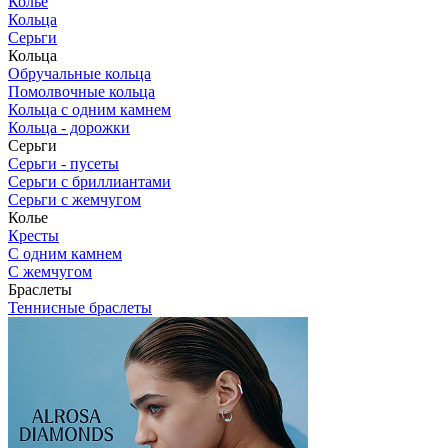
Колье
Кольца
Серьги
Кольца
Обручальные кольца
Помолвочные кольца
Кольца c одним камнем
Кольца - дорожки
Серьги
Серьги - пусеты
Серьги с бриллиантами
Серьги с жемчугом
Колье
Кресты
С одним камнем
С жемчугом
Браслеты
Теннисные браслеты