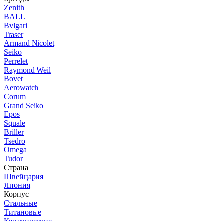
Zenith
BALL
Bvlgari
Traser
Armand Nicolet
Seiko
Perrelet
Raymond Weil
Bovet
Aerowatch
Corum
Grand Seiko
Epos
Squale
Briller
Tsedro
Omega
Tudor
Страна
Швейцария
Япония
Корпус
Стальные
Титановые
Керамические