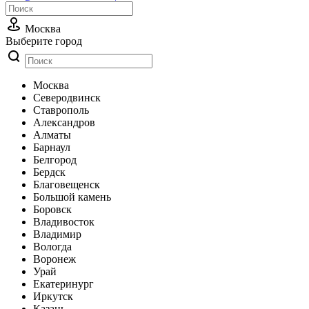
Москва
Выберите город
Москва
Cеверодвинск
Cтаврополь
Александров
Алматы
Барнаул
Белгород
Бердск
Благовещенск
Большой камень
Боровск
Владивосток
Владимир
Вологда
Воронеж
Урай
Екатеринург
Иркутск
Казань