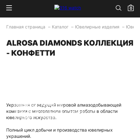
0
Главная страница
Каталог
Ювелирные изделия
Ювели
ALROSA DIAMONDS КОЛЛЕКЦИЯ
- КОНФЕТТИ
Украшения от ведущей мировой
алмазодобывающей компании с
многолетним опытом работы в области
Украшения от ведущей мировой алмазодобывающей
ювелирного искусства.
компании с многолетним опытом работы в области
Полный цикл добычи и производства
ювелирных украшений.
ювелирного искусства.
Полный цикл добычи и производства ювелирных
украшений.