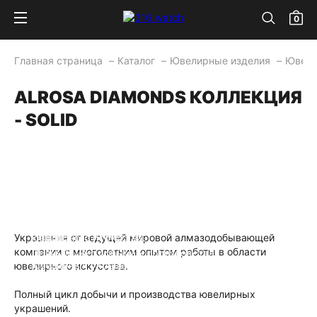
0
Главная страница
Каталог
Ювелирные изделия
Ювели
ALROSA DIAMONDS КОЛЛЕКЦИЯ
- SOLID
Украшения от ведущей мировой
алмазодобывающей компании с
многолетним опытом работы в области
Украшения от ведущей мировой алмазодобывающей
ювелирного искусства.
компании с многолетним опытом работы в области
Полный цикл добычи и производства
ювелирных украшений.
ювелирного искусства.
Полный цикл добычи и производства ювелирных
украшений.