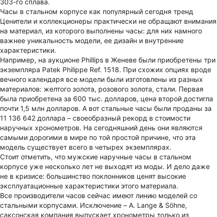
303-го сплава.
Часы в стальном корпусе как популярный сегодня тренд
Ценители и коллекционеры практически не обращают внимания
на материал, из которого выполнены часы: для них намного
важнее уникальность модели, ее дизайн и внутренние
характеристики.
Например, на аукционе Phillips в Женеве были приобретены три
экземпляра Patek Philippe Ref. 1518. При схожих опциях вроде
вечного календаря все модели были изготовлены из разных
материалов: желтого золота, розового золота, стали. Первая
была приобретена за 600 тыс. долларов, цена второй достигла
почти 1,5 млн долларов. А вот стальные часы были проданы за
11 136 642 доллара – своеобразный рекорд в стоимости
наручных хронометров. На сегодняшний день они являются
самыми дорогими в мире по той простой причине, что эта
модель существует всего в четырех экземплярах.
Стоит отметить, что мужские наручные часы в стальном
корпусе уже несколько лет не выходят из моды. И дело даже
не в кризисе: большинство поклонников ценят высокие
эксплуатационные характеристики этого материала.
Все производители часов сейчас имеют линию моделей со
стальными корпусами. Исключение – A. Lange & Söhne,
саксонская компания выпускает хронометры только из