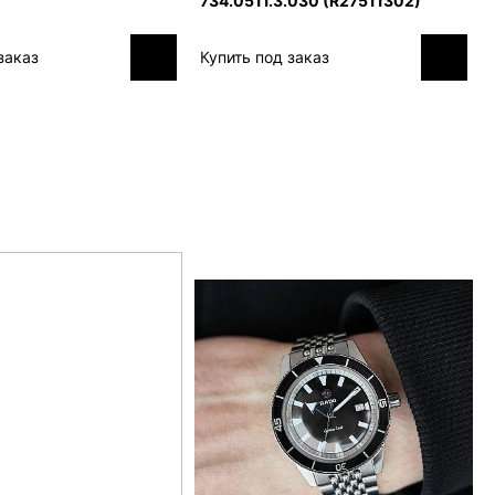
734.0511.3.030 (R27511302)
заказ
Купить под заказ