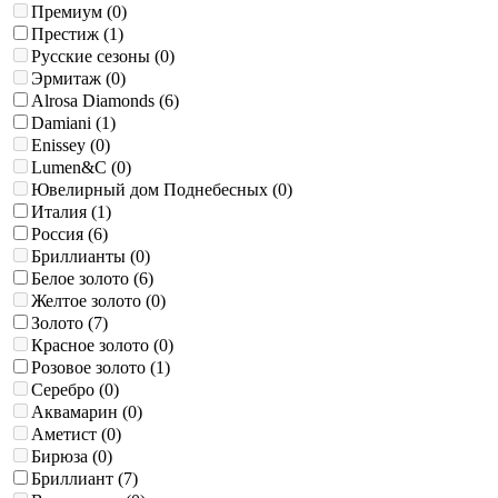
Премиум (
0
)
Престиж (
1
)
Русские сезоны (
0
)
Эрмитаж (
0
)
Alrosa Diamonds (
6
)
Damiani (
1
)
Enissey (
0
)
Lumen&C (
0
)
Ювелирный дом Поднебесных (
0
)
Италия (
1
)
Россия (
6
)
Бриллианты (
0
)
Белое золото (
6
)
Желтое золото (
0
)
Золото (
7
)
Красное золото (
0
)
Розовое золото (
1
)
Серебро (
0
)
Аквамарин (
0
)
Аметист (
0
)
Бирюза (
0
)
Бриллиант (
7
)