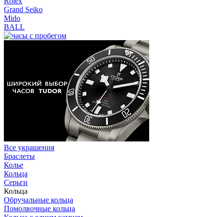
Rolex
Grand Seiko
Mido
BALL
Все украшения
Браслеты
Колье
Кольца
Серьги
Кольца
Обручальные кольца
Помолвочные кольца