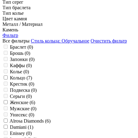
Тип серег
Тип браслета
Тип колье
Цвет камня
Металл / Материал
Камень
Фильтр
Все фильтры
Стиль кольца: Обручальное
Очистить фильтр
Браслет (
0
)
Брошь (
0
)
Запонки (
0
)
Каффы (
0
)
Колье (
0
)
Кольцо (
7
)
Крестик (
0
)
Подвеска (
0
)
Серьги (
0
)
Женские (
6
)
Мужские (
0
)
Унисекс (
0
)
Alrosa Diamonds (
BALANCE (
0
)
6
)
BELLE EPOQUE (
Damiani (
1
)
0
)
BERKANA (
Enissey (
0
)
0
)