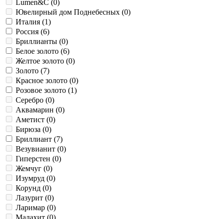
BLASONI (
Lumen&C (
0
0
)
)
D.SIDE (
Ювелирный дом Поднебесных (
1
)
0
)
Diamonds.Daily (
Италия (
1
)
0
)
Die Hard Bamboo (
Россия (
6
)
0
)
Fancy (
Бриллианты (
0
)
0
)
Freedom (
Белое золото (
0
)
6
)
Future (
Желтое золото (
0
)
0
)
GOLF (
Золото (
0
7
)
)
GOMITOLO (
Красное золото (
0
)
0
)
Ichthys (
Розовое золото (
0
)
1
)
JUSTMAN (
Серебро (
0
)
0
)
Lethe (
Аквамарин (
0
)
0
)
Lumen (
Аметист (
0
)
0
)
Luminous (
Бирюза (
0
)
1
)
MARGHERITA (
Бриллиант (
7
)
0
)
Memento Mori (
Везувианит (
0
)
0
)
METROPOLITAN (
Гиперстен (
0
)
0
)
MIMOSA (
Жемчуг (
0
)
0
)
MINOU (
Изумруд (
0
0
)
)
Moments (
Корунд (
0
3
)
)
Nautilus (
Лазурит (
0
0
)
)
OHMY Diamonds (
Ларимар (
0
)
0
)
Origami (
Малахит (
0
)
0
)