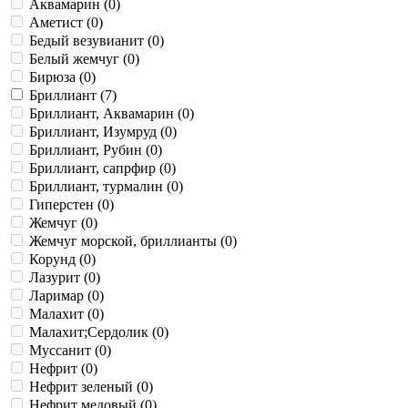
Аквамарин (
0
)
Аметист (
0
)
Бедый везувианит (
0
)
Белый жемчуг (
0
)
Бирюза (
0
)
Бриллиант (
7
)
Бриллиант, Аквамарин (
0
)
Бриллиант, Изумруд (
0
)
Бриллиант, Рубин (
0
)
Бриллиант, сапрфир (
0
)
Бриллиант, турмалин (
0
)
Гиперстен (
0
)
Жемчуг (
0
)
Жемчуг морской, бриллианты (
0
)
Корунд (
0
)
Лазурит (
0
)
Ларимар (
0
)
Малахит (
0
)
Малахит;Сердолик (
0
)
Муссанит (
0
)
Нефрит (
0
)
Нефрит зеленый (
0
)
Нефрит медовый (
0
)