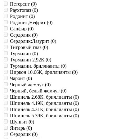
Петерсит (
0
)
Раухтопаз (
0
)
Родонит (
0
)
Родонит;Нефрит (
0
)
Сапфир (
0
)
Сердолик (
0
)
Сердолик;Лазурит (
0
)
Тигровый глаз (
0
)
Турмалин (
0
)
Турмалин 2.92К (
0
)
Турмалин, бриллианты (
0
)
Циркон 10.66К, бриллианты (
0
)
Чароит (
0
)
Черный жемчуг (
0
)
Черный, белый жемчуг (
0
)
Шпинель 2.68К, бриллианты (
0
)
Шпинель 4.19К, бриллианты (
0
)
Шпинель 4.31К, бриллианты (
0
)
Шпинель 5.39К, бриллианты (
0
)
Шунгит (
0
)
Янтарь (
0
)
Cердолик (
0
)