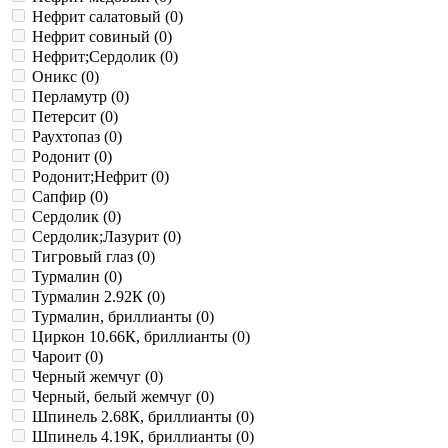
Нефрит салатовый (
0
)
Нефрит совиный (
0
)
Нефрит;Сердолик (
0
)
Оникс (
0
)
Перламутр (
0
)
Петерсит (
0
)
Раухтопаз (
0
)
Родонит (
0
)
Родонит;Нефрит (
0
)
Сапфир (
0
)
Сердолик (
0
)
Сердолик;Лазурит (
0
)
Тигровый глаз (
0
)
Турмалин (
0
)
Турмалин 2.92К (
0
)
Турмалин, бриллианты (
0
)
Циркон 10.66К, бриллианты (
0
)
Чароит (
0
)
Черный жемчуг (
0
)
Черный, белый жемчуг (
0
)
Шпинель 2.68К, бриллианты (
0
)
Шпинель 4.19К, бриллианты (
0
)