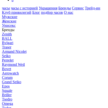
часы
часы с историей
Украшения
Бренды
Сервис
Трейд-ин
Клуб привилегий
Блог
подбор часов
О нас
Мужские
Женские
Унисекс
Бренды
Zenith
BALL
Bvlgari
Traser
Armand Nicolet
Seiko
Perrelet
Raymond Weil
Bovet
Aerowatch
Corum
Grand Seiko
Epos
Squale
Briller
Tsedro
Omega
Tudor