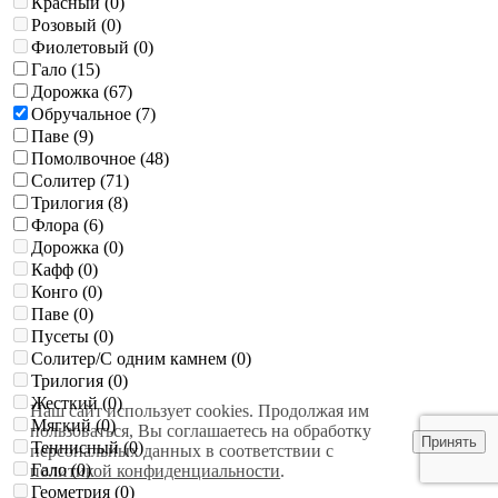
Красный (
0
)
Розовый (
0
)
Фиолетовый (
0
)
Гало (
15
)
Дорожка (
67
)
Обручальное (
7
)
Паве (
9
)
Помолвочное (
48
)
Солитер (
71
)
Трилогия (
8
)
Флора (
6
)
Дорожка (
0
)
Кафф (
0
)
Конго (
0
)
Паве (
0
)
Пусеты (
0
)
Солитер/С одним камнем (
0
)
Трилогия (
0
)
Жесткий (
0
)
Наш сайт использует cookies. Продолжая им
Мягкий (
0
)
пользоваться, Вы соглашаетесь на обработку
Принять
Теннисный (
0
)
персональных данных в соответствии с
Гало (
0
)
политикой конфиденциальности
.
Геометрия (
0
)