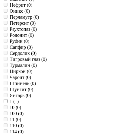
PETALS (
Нефрит (
0
0
)
)
Shambala (
Оникс (
0
)
0
)
Solid (
Перламутр (
0
)
0
)
Super Monkey (
Петерсит (
0
)
0
)
Toggle (
Раухтопаз (
0
)
0
)
WHAT IS LOVE (
Родонит (
0
)
0
)
Авангард (
Рубин (
0
)
0
)
Дворцовые тайны (
Сапфир (
0
)
1
)
Конфетти (
Сердолик (
0
0
)
)
По эскизам Фирмы Карла Фаберже (
Тигровый глаз (
0
)
0
)
Премиум (
Турмалин (
0
0
)
)
Престиж (
Циркон (
0
1
)
)
Русские сезоны (
Чароит (
0
)
0
)
Эрмитаж (
Шпинель (
0
0
)
)
Шунгит (
0
)
Янтарь (
0
)
1 (
1
)
10 (
0
)
100 (
0
)
11 (
0
)
110 (
0
)
114 (
0
)