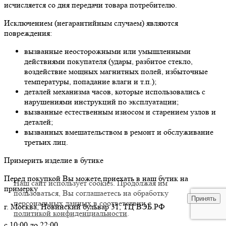
исчисляется со дня передачи товара потребителю.
Исключением (негарантийным случаем) являются
повреждения:
вызванные неосторожными или умышленными
действиями покупателя (удары, разбитое стекло,
воздействие мощных магнитных полей, избыточные
температуры, попадание влаги и т.п.);
деталей механизма часов, которые использовались с
нарушениями инструкций по эксплуатации;
вызванные естественным износом и старением узлов и
деталей;
вызванных вмешательством в ремонт и обслуживание
третьих лиц.
Примерить изделие в бутике
Перед покупкой Вы можете приехать в наш бутик на
Наш сайт использует cookies. Продолжая им
примерку
пользоваться, Вы соглашаетесь на обработку
Принять
персональных данных в соответствии с
г. Москва, Новинский бульвар 31, ТЦ ВЭБ.РФ
политикой конфиденциальности
.
с 10:00 до 22:00