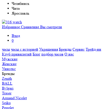
Челябинск
Чита
Ярославль
Избранное
Сравнение
Вы смотрели
Вход
0
часы
часы с историей
Украшения
Бренды
Сервис
Трейд-ин
Клуб привилегий
Блог
подбор часов
О нас
Мужские
Женские
Унисекс
Бренды
Zenith
BALL
Bvlgari
Traser
Armand Nicolet
Seiko
Perrelet