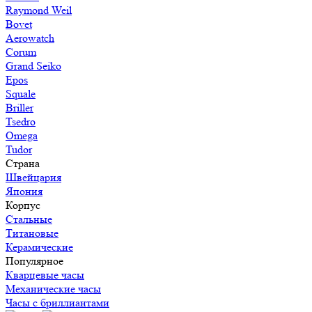
Raymond Weil
Bovet
Aerowatch
Corum
Grand Seiko
Epos
Squale
Briller
Tsedro
Omega
Tudor
Страна
Швейцария
Япония
Корпус
Стальные
Титановые
Керамические
Популярное
Кварцевые часы
Механические часы
Часы с бриллиантами