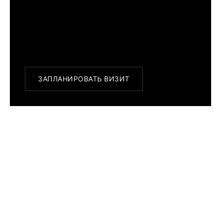
с 10:00 до 22:00
Или заказать доставку с примеркой на
удобный для Вас адрес по Москве и
области
ЗАПЛАНИРОВАТЬ ВИЗИТ
ПОХОЖИЕ МОДЕЛИ