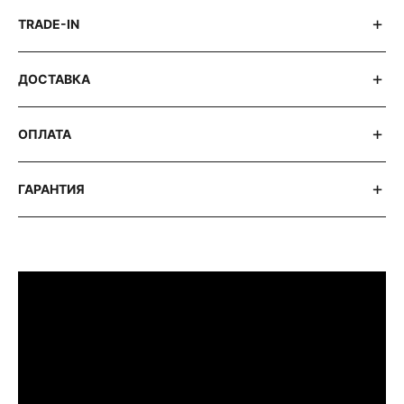
TRADE-IN
ДОСТАВКА
ОПЛАТА
ГАРАНТИЯ
ПРИМЕРИТЬ ИЗДЕЛИЕ В БУТИКЕ
Перед покупкой Вы можете приехать в
наш бутик на примерку
г. Москва, Новинский бульвар 31, ТЦ ВЭБ.РФ