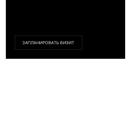
с 10:00 до 22:00
Или заказать доставку с примеркой на удобный
для Вас адрес по Москве и области
ЗАПЛАНИРОВАТЬ ВИЗИТ
ПОХОЖИЕ МОДЕЛИ
Aerowatch