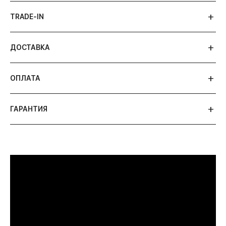
TRADE-IN
ДОСТАВКА
ОПЛАТА
ГАРАНТИЯ
ПРИМЕРИТЬ ИЗДЕЛИЕ В БУТИКЕ
Перед покупкой Вы можете приехать в наш
бутик на примерку
г. Москва, Новинский бульвар 31, ТЦ ВЭБ.РФ