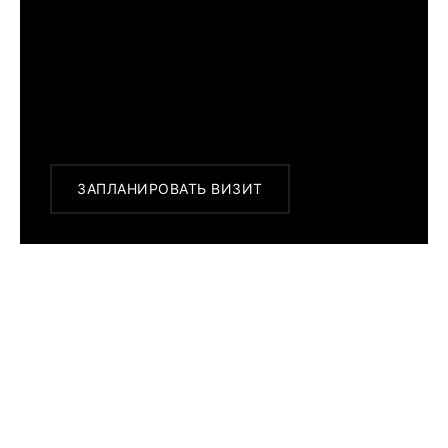
г. Москва, Новинский бульвар 31, ТЦ ВЭБ.РФ
с 10:00 до 22:00
Или заказать доставку с примеркой на
удобный для Вас адрес по Москве и
области
ЗАПЛАНИРОВАТЬ ВИЗИТ
ПОХОЖИЕ МОДЕЛИ