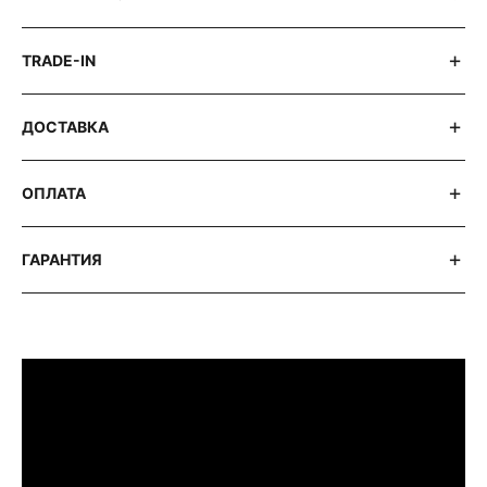
TRADE-IN
ДОСТАВКА
ОПЛАТА
ГАРАНТИЯ
ПРИМЕРИТЬ ИЗДЕЛИЕ В БУТИКЕ
Перед покупкой Вы можете приехать в
наш бутик на примерку