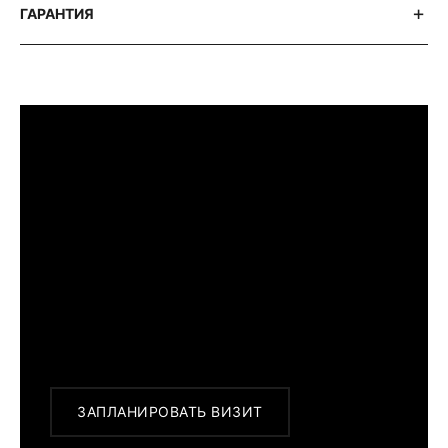
ГАРАНТИЯ
ПРИМЕРИТЬ ИЗДЕЛИЕ В БУТИКЕ
Перед покупкой Вы можете приехать в
наш бутик на примерку
г. Москва, Новинский бульвар 31, ТЦ ВЭБ.РФ
с 10:00 до 22:00
Или заказать доставку с примеркой на
удобный для Вас адрес по Москве и
области
ЗАПЛАНИРОВАТЬ ВИЗИТ