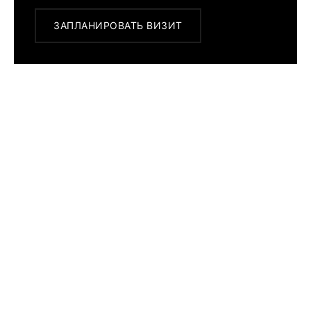
ЗАПЛАНИРОВАТЬ ВИЗИТ
ПОХОЖИЕ МОДЕЛИ
Corum
Admiral's Cup
Legend 45
A082/03209
574 600