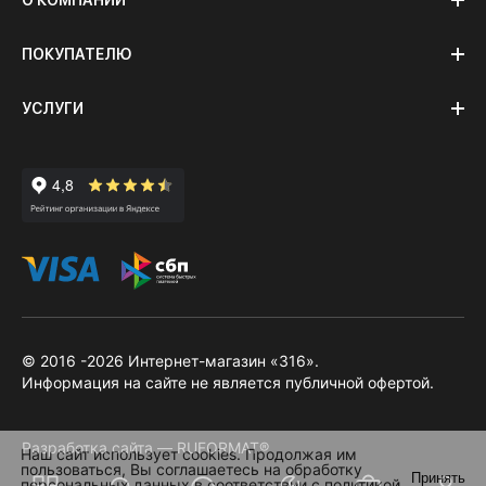
О КОМПАНИИ
ПОКУПАТЕЛЮ
УСЛУГИ
© 2016 -2026 Интернет-магазин «316».
Информация на сайте не является публичной офертой.
Разработка сайта — RUFORMAT®
Наш сайт использует cookies. Продолжая им
пользоваться, Вы соглашаетесь на обработку
Принять
персональных данных в соответствии с
политикой