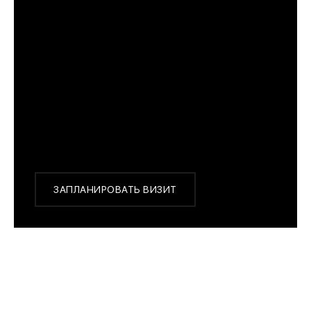
ПРИМЕРИТЬ ИЗДЕЛИЕ В БУТИКЕ
Перед покупкой Вы можете приехать в наш
бутик на примерку
г. Москва, Новинский бульвар 31, ТЦ ВЭБ.РФ
с 10:00 до 22:00
Или заказать доставку с примеркой на удобный
для Вас адрес по Москве и области
ЗАПЛАНИРОВАТЬ ВИЗИТ
ПОХОЖИЕ МОДЕЛИ