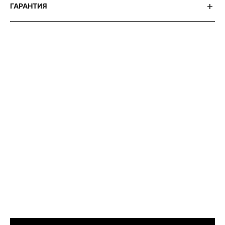
ГАРАНТИЯ
АВТОРСКИЕ СТАТЬИ 316 WATCH
ЧТО
ОБЩЕГО
У ROLEX
DEEP SEA
И CORUM
И
BUBBLE?