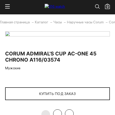
0
Главная страница
Каталог
Часы
Наручные часы Corum
Cor
CORUM ADMIRAL'S CUP AC-ONE 45
CHRONO A116/03574
Мужские
КУПИТЬ ПОД ЗАКАЗ