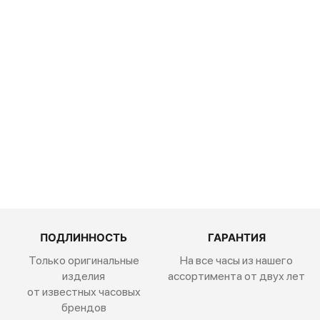
Corum
Admiral
Legend
Chronograph
A984/03156
ПОДЛИННОСТЬ
ГАРАНТИЯ
Только оригинальные
На все часы из нашего
изделия
ассортимента от двух лет
от известных часовых
брендов