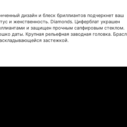
онченный дизайн и блеск бриллиантов подчеркнет ваш
атус и женственность. Diamonds. Циферблат украшен
иллиантами и защищен прочным сапфировым стеклом.
ошко даты. Крупная рельефная заводная головка. Брасл
раскладывающейся застежкой.
БУТИКЕ
бутик на примерку
ный для Вас адрес по Москве и области