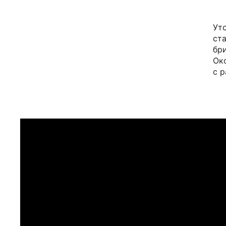
Ут
ст
бр
Ок
с 
ПРИМЕРИТЬ ИЗДЕЛИЕ В 
Перед покупкой Вы можете приехать в наш 
г. Москва, Новинский бульвар 31, ТЦ ВЭБ.РФ
с 10:00 до 22:00
Или заказать доставку с примеркой на удоб