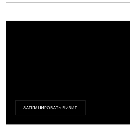
ПРИМЕРИТЬ ИЗДЕЛИЕ В БУТИКЕ
Перед покупкой Вы можете приехать в наш
бутик на примерку
г. Москва, Новинский бульвар 31, ТЦ ВЭБ.РФ
с 10:00 до 22:00
Или заказать доставку с примеркой на удобный
для Вас адрес по Москве и области
ЗАПЛАНИРОВАТЬ ВИЗИТ