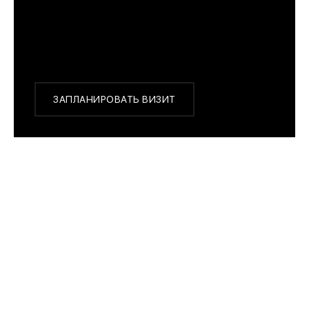
с 10:00 до 22:00
Или заказать доставку с примеркой на удобный
для Вас адрес по Москве и области
ЗАПЛАНИРОВАТЬ ВИЗИТ
ПОХОЖИЕ МОДЕЛИ
Epos