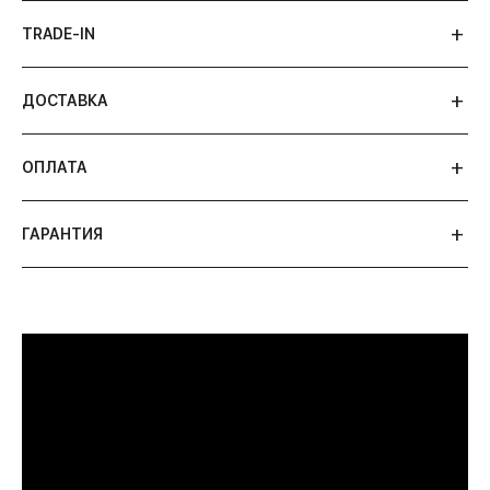
TRADE-IN
ДОСТАВКА
ОПЛАТА
ГАРАНТИЯ
ПРИМЕРИТЬ ИЗДЕЛИЕ В БУТИКЕ
Перед покупкой Вы можете приехать в наш
бутик на примерку
г. Москва, Новинский бульвар 31, ТЦ ВЭБ.РФ