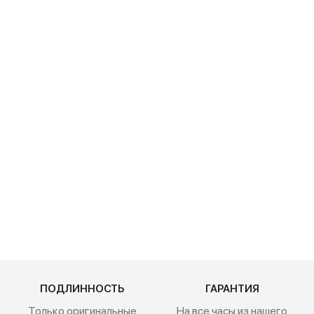
175 900
руб.
Epos
Sportive
3506.133.25.
15.35
215 900
руб.
ПОДЛИННОСТЬ
ГАРАНТИЯ
Только оригинальные
На все часы из нашего