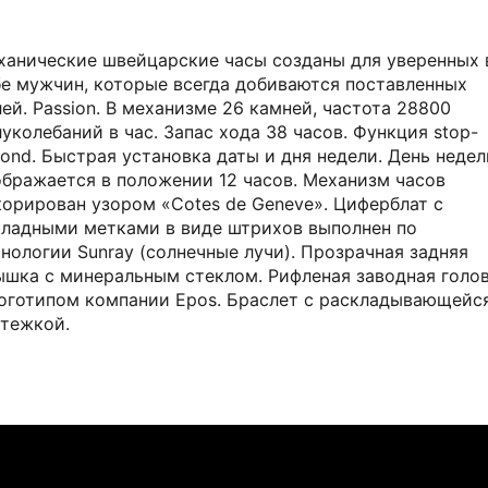
ханические швейцарские часы созданы для уверенных 
бе мужчин, которые всегда добиваются поставленных
ей. Passion. В механизме 26 камней, частота 28800
уколебаний в час. Запас хода 38 часов. Функция stop-
ond. Быстрая установка даты и дня недели. День недел
ображается в положении 12 часов. Механизм часов
корирован узором «Cotes de Geneve». Циферблат с
кладными метками в виде штрихов выполнен по
нологии Sunray (солнечные лучи). Прозрачная задняя
ышка с минеральным стеклом. Рифленая заводная голо
логотипом компании Epos. Браслет с раскладывающейс
стежкой.