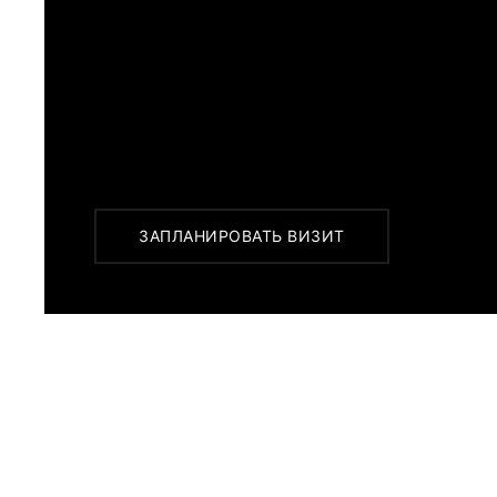
ПРИМЕРИТЬ ИЗДЕЛИЕ В 
Перед покупкой Вы можете приехать в наш 
г. Москва, Новинский бульвар 31, ТЦ ВЭБ.РФ
с 10:00 до 22:00
Или заказать доставку с примеркой на удоб
ЗАПЛАНИРОВАТЬ ВИЗИТ
ПОХОЖИЕ МОДЕЛИ