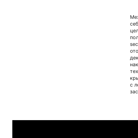
Ме
се
цел
пол
sec
от
де
на
тех
кр
с 
за