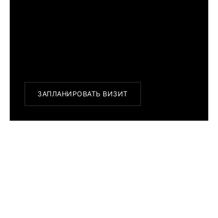
г. Москва, Новинский бульвар 31, ТЦ ВЭБ.РФ
с 10:00 до 22:00
Или заказать доставку с примеркой на
удобный для Вас адрес по Москве и
области
ЗАПЛАНИРОВАТЬ ВИЗИТ
ПОХОЖИЕ МОДЕЛИ