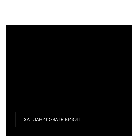
ПРИМЕРИТЬ ИЗДЕЛИЕ В БУТИКЕ
Перед покупкой Вы можете приехать в
наш бутик на примерку
г. Москва, Новинский бульвар 31, ТЦ ВЭБ.РФ
с 10:00 до 22:00
Или заказать доставку с примеркой на
удобный для Вас адрес по Москве и
области
ЗАПЛАНИРОВАТЬ ВИЗИТ