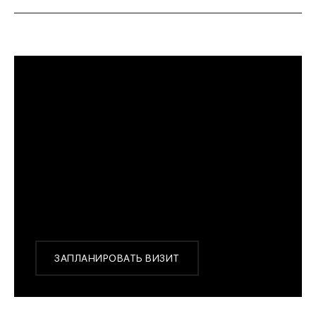
ПРИМЕРИТЬ ИЗДЕЛИЕ В БУТИКЕ
Перед покупкой Вы можете приехать в наш
бутик на примерку
г. Москва, Новинский бульвар 31, ТЦ ВЭБ.РФ
с 10:00 до 22:00
Или заказать доставку с примеркой на удобный
для Вас адрес по Москве и области
ЗАПЛАНИРОВАТЬ ВИЗИТ