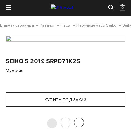
0
Главная страница
Каталог
Часы
Наручные часы Seiko
Seik
SEIKO 5 2019 SRPD71K2S
Мужские
КУПИТЬ ПОД ЗАКАЗ