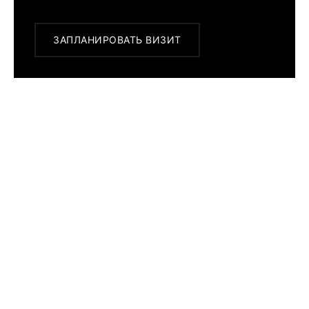
ЗАПЛАНИРОВАТЬ ВИЗИТ
ПОХОЖИЕ МОДЕЛИ
Seiko
Prospex
Save The
Ocean
Penguin