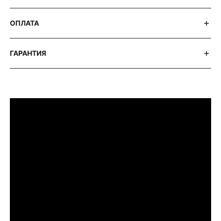
ОПЛАТА
ГАРАНТИЯ
ПРИМЕРИТЬ ИЗДЕЛИЕ В БУТИКЕ
Перед покупкой Вы можете приехать в
наш бутик на примерку
г. Москва, Новинский бульвар 31, ТЦ ВЭБ.РФ
с 10:00 до 22:00
Или заказать доставку с примеркой на
удобный для Вас адрес по Москве и
области