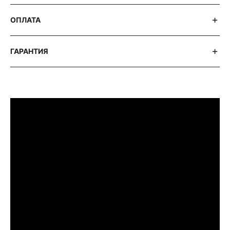
ОПЛАТА
ГАРАНТИЯ
ПРИМЕРИТЬ ИЗДЕЛИЕ В БУТИКЕ
Перед покупкой Вы можете приехать в
наш бутик на примерку
г. Москва, Новинский бульвар 31, ТЦ ВЭБ.РФ
с 10:00 до 22:00
Или заказать доставку с примеркой на
удобный для Вас адрес по Москве и
области