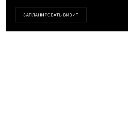
ЗАПЛАНИРОВАТЬ ВИЗИТ
ПОХОЖИЕ МОДЕЛИ
Seiko
Prospex
Save The
Ocean
Penguin
Monster