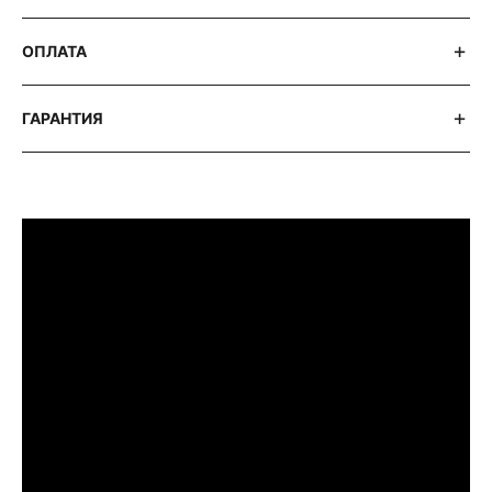
ОПЛАТА
ГАРАНТИЯ
ПРИМЕРИТЬ ИЗДЕЛИЕ В БУТИКЕ
Перед покупкой Вы можете приехать в
наш бутик на примерку
г. Москва, Новинский бульвар 31, ТЦ ВЭБ.РФ
с 10:00 до 22:00
Или заказать доставку с примеркой на
удобный для Вас адрес по Москве и
области