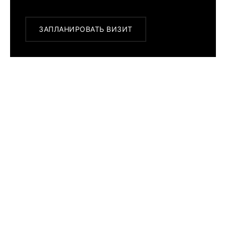
ЗАПЛАНИРОВАТЬ ВИЗИТ
ПОХОЖИЕ МОДЕЛИ
Seiko
Prospex
Save The
Ocean
Penguin