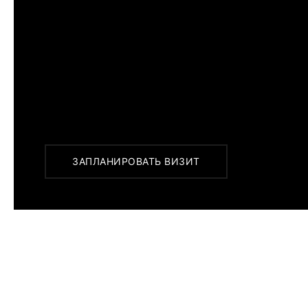
ПРИМЕРИТЬ ИЗДЕЛИЕ В БУ
Перед покупкой Вы можете приехать в наш бу
г. Москва, Новинский бульвар 31, ТЦ ВЭБ.РФ
с 10:00 до 22:00
Или заказать доставку с примеркой на удобны
ЗАПЛАНИРОВАТЬ ВИЗИТ
ПОХОЖИЕ МОДЕЛИ