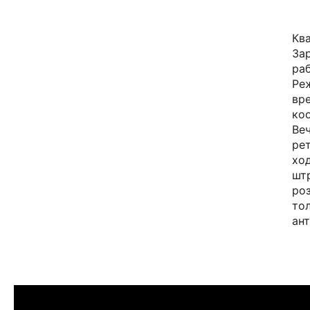
Кв
За
ра
Ре
вре
ко
Ве
ре
ход
шт
роз
то
ан