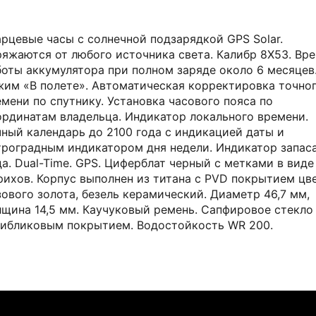
арцевые часы с солнечной подзарядкой GPS Solar.
ряжаются от любого источника света. Калибр 8X53. Вр
боты аккумулятора при полном заряде около 6 месяцев
жим «В полете». Автоматическая корректировка точно
мени по спутнику. Установка часового пояса по
ординатам владельца. Индикатор локального времени.
чный календарь до 2100 года с индикацией даты и
троградным индикатором дня недели. Индикатор запас
а. Dual-Time. GPS. Циферблат черный с метками в виде
рихов. Корпус выполнен из титана с PVD покрытием цв
ового золота, безель керамический. Диаметр 46,7 мм,
лщина 14,5 мм. Каучуковый ремень. Сапфировое стекло
тибликовым покрытием. Водостойкость WR 200.