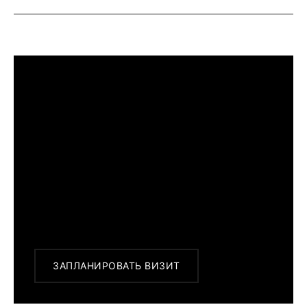
ПРИМЕРИТЬ ИЗДЕЛИЕ В БУТИКЕ
Перед покупкой Вы можете приехать в
наш бутик на примерку
г. Москва, Новинский бульвар 31, ТЦ ВЭБ.РФ
с 10:00 до 22:00
Или заказать доставку с примеркой на
удобный для Вас адрес по Москве и
области
ЗАПЛАНИРОВАТЬ ВИЗИТ