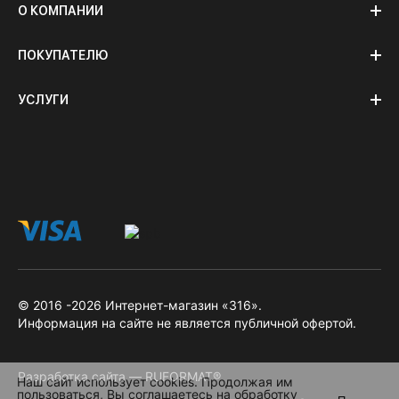
О КОМПАНИИ
ПОКУПАТЕЛЮ
УСЛУГИ
© 2016 -2026 Интернет-магазин «316».
Информация на сайте не является публичной офертой.
Разработка сайта — RUFORMAT®
Наш сайт использует cookies. Продолжая им
пользоваться, Вы соглашаетесь на обработку