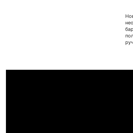
Но
не
бар
пол
ру
ПРИМЕРИТЬ ИЗДЕЛИЕ В БУ
Перед покупкой Вы можете приехать в наш бу
г. Москва, Новинский бульвар 31, ТЦ ВЭБ.РФ
с 10:00 до 22:00
Или заказать доставку с примеркой на удобны