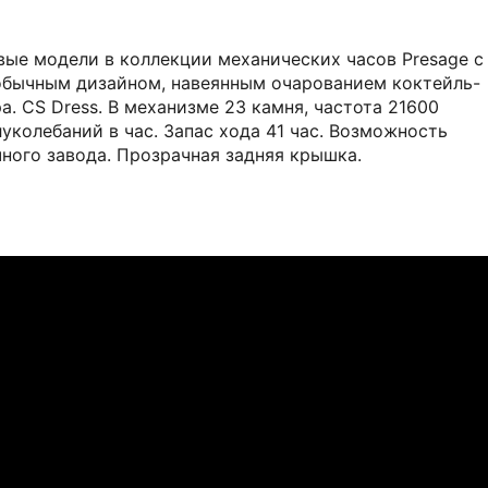
вые модели в коллекции механических часов Presage с
обычным дизайном, навеянным очарованием коктейль-
а. CS Dress. В механизме 23 камня, частота 21600
уколебаний в час. Запас хода 41 час. Возможность
чного завода. Прозрачная задняя крышка.
ТИКЕ
тик на примерку
й для Вас адрес по Москве и области