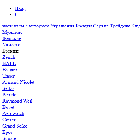
Вход
0
часы
часы с историей
Украшения
Бренды
Сервис
Трейд-ин
Клу
Мужские
Женские
Унисекс
Бренды
Zenith
BALL
Bvlgari
Traser
Armand Nicolet
Seiko
Perrelet
Raymond Weil
Bovet
Aerowatch
Corum
Grand Seiko
Epos
Squale