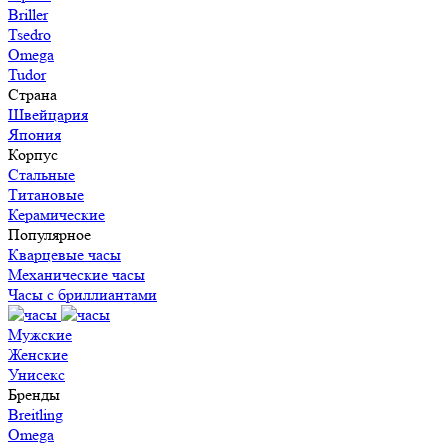
Briller
Tsedro
Omega
Tudor
Страна
Швейцария
Япония
Корпус
Стальные
Титановые
Керамические
Популярное
Кварцевые часы
Механические часы
Часы с бриллиантами
Мужские
Женские
Унисекс
Бренды
Breitling
Omega