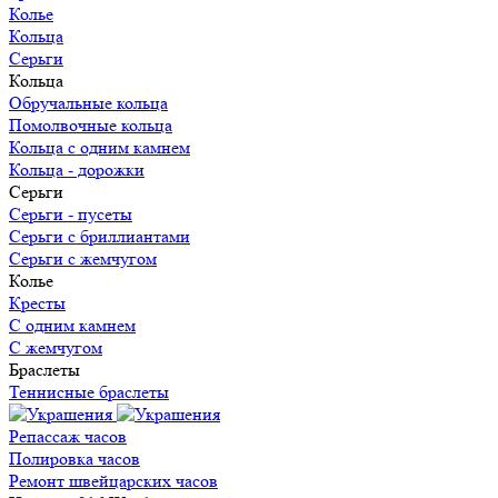
Колье
Кольца
Серьги
Кольца
Обручальные кольца
Помолвочные кольца
Кольца c одним камнем
Кольца - дорожки
Серьги
Серьги - пусеты
Серьги с бриллиантами
Серьги с жемчугом
Колье
Кресты
С одним камнем
С жемчугом
Браслеты
Теннисные браслеты
Репассаж часов
Полировка часов
Ремонт швейцарских часов