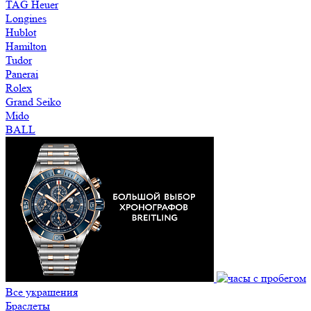
TAG Heuer
Longines
Hublot
Hamilton
Tudor
Panerai
Rolex
Grand Seiko
Mido
BALL
Все украшения
Браслеты