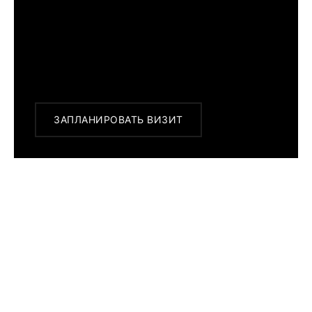
г. Москва, Новинский бульвар 31, ТЦ ВЭБ.РФ
с 10:00 до 22:00
Или заказать доставку с примеркой на
удобный для Вас адрес по Москве и
области
ЗАПЛАНИРОВАТЬ ВИЗИТ
ПОХОЖИЕ МОДЕЛИ