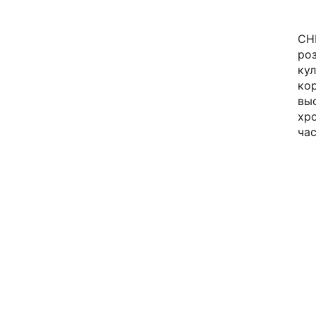
CH
роз
ку
ко
вы
хр
час