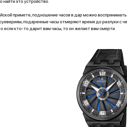
 найти это устройство.
йской примете, подношение часов в дар можно воспринимать 
 суевериям, подаренные часы отмеряют время до разлуки с че
о если кто-то дарит вам часы, то он желает вам смерти.