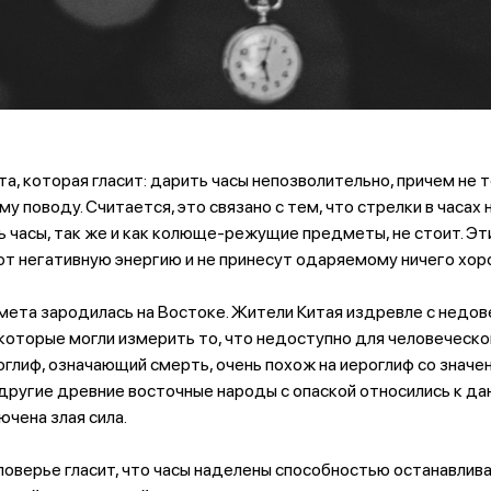
а, которая гласит: дарить часы непозволительно, причем не т
му поводу. Считается, это связано с тем, что стрелки в часа
 часы, так же и как колюще-режущие предметы, не стоит. Эти
ют негативную энергию и не принесут одаряемому ничего хор
мета зародилась на Востоке. Жители Китая издревле с недов
оторые могли измерить то, что недоступно для человеческог
глиф, означающий смерть, очень похож на иероглиф со значен
е другие древние восточные народы с опаской относились к д
лючена злая сила.
поверье гласит, что часы наделены способностью останавлива