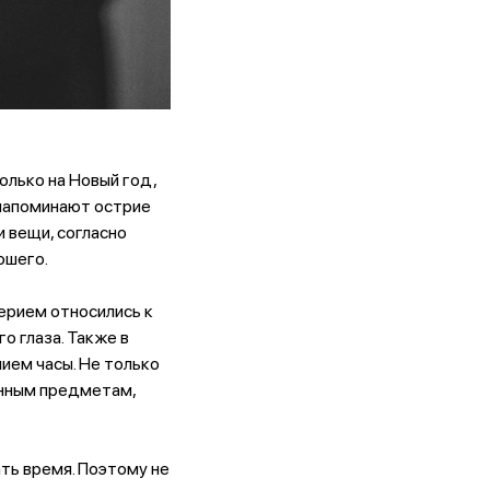
олько на Новый год,
х напоминают острие
 вещи, согласно
ошего.
ерием относились к
о глаза. Также в
ием часы. Не только
анным предметам,
ть время. Поэтому не