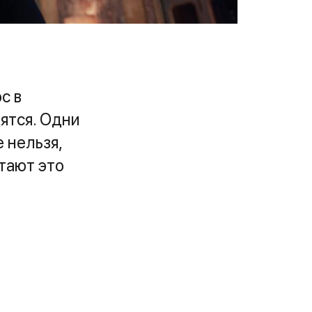
с в
ятся. Одни
 нельзя,
тают это