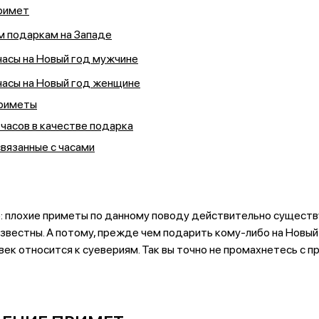
римет
м подаркам на Западе
часы на Новый год мужчине
часы на Новый год женщине
приметы
часов в качестве подарка
вязанные с часами
: плохие приметы по данному поводу действительно существу
звестны. А потому, прежде чем подарить кому-либо на Новый
овек относится к суевериям. Так вы точно не промахнетесь с п