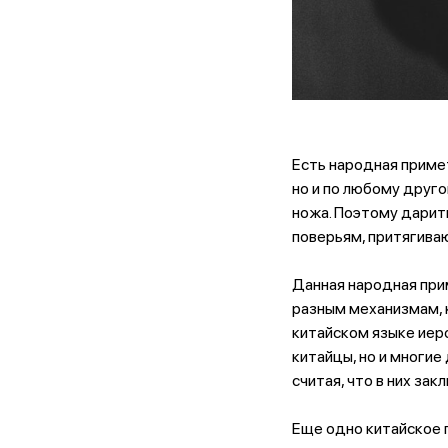
Есть народная примет
но и по любому друго
ножа. Поэтому дарить
поверьям, притягива
Данная народная при
разным механизмам, к
китайском языке иеро
китайцы, но и многи
считая, что в них зак
Еще одно китайское 