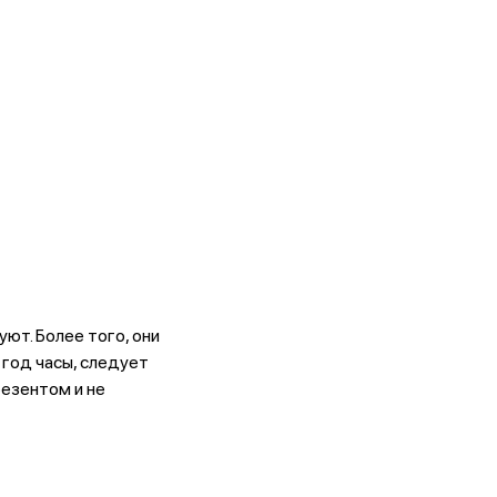
ют. Более того, они
 год часы, следует
резентом и не