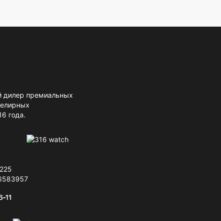
 дилер премиальных
велирных
16 года.
225
6583957