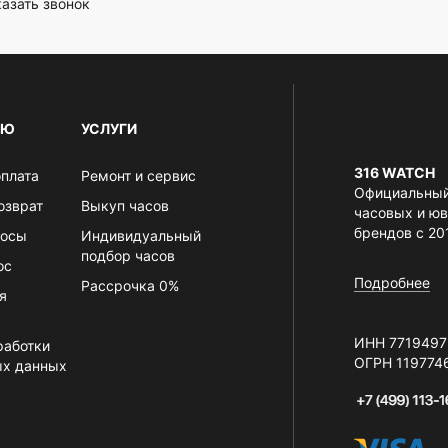
азать звонок
ЛЮ
УСЛУГИ
316 WATCH
оплата
Ремонт и сервис
Официальный
озврат
Выкуп часов
часовых и ю
брендов с 20
росы
Индивидуальный
подбор часов
ос
Подробнее
Рассрочка 0%
я
ИНН 7719497
работки
ОГРН 119774
ых данных