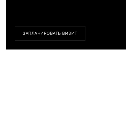
Или заказать доставку с примеркой на
удобный для Вас адрес по Москве и
области
ЗАПЛАНИРОВАТЬ ВИЗИТ
ПОХОЖИЕ МОДЕЛИ
Breitling
Superocean
Heritage II 42