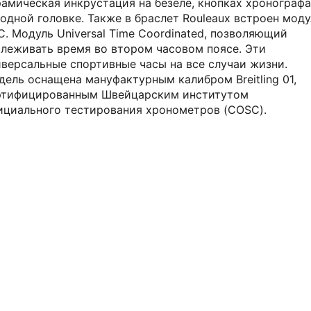
рамическая инкрустация на безеле, кнопках хронографа
одной головке. Также в браслет Rouleaux встроен моду
. Модуль Universal Time Coordinated, позволяющий
слеживать время во втором часовом поясе. Эти
иверсальные спортивные часы на все случаи жизни.
дель оснащена мануфактурным калибром Breitling 01,
ртифицированным Швейцарским институтом
ициального тестирования хронометров (COSC).
ВТОРСКИЕ СТАТЬИ 316 WATCH