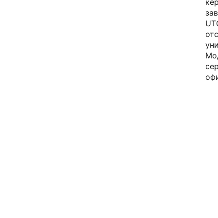
ке
зав
UTC
от
ун
Мо
се
оф
А