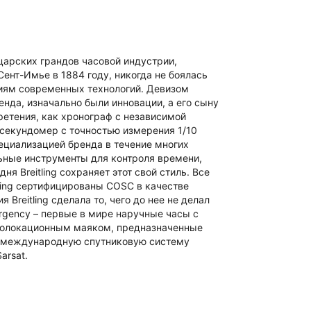
йцарских грандов часовой индустрии,
 Сент-Имье в 1884 году, никогда не боялась
ям современных технологий. Девизом
енда, изначально были инновации, а его сыну
ретения, как хронограф с независимой
 секундомер с точностью измерения 1/10
пециализацией бренда в течение многих
ьные инструменты для контроля времени,
я Breitling сохраняет этот свой стиль. Все
ling сертифицированы COSC в качестве
 Breitling сделала то, чего до нее не делал
rgency – первые в мире наручные часы с
олокационным маяком, предназначенные
 в международную спутниковую систему
arsat.