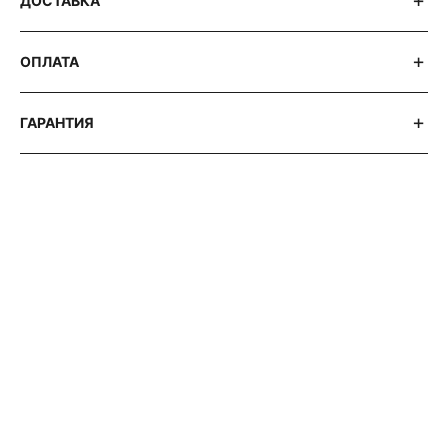
ДОСТАВКА
ОПЛАТА
ГАРАНТИЯ
АВТОРСКИЕ СТАТЬИ 316 WATCH
OMEGA
SEAMASTER
DIVER
300M: