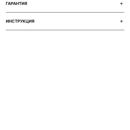
ГАРАНТИЯ
ИНСТРУКЦИЯ
АВТОРСКИЕ СТАТЬИ 316 WATCH
ЧАСЫ
BALL:
ИСТОРИЯ
И
СОВРЕМЕННОСТЬ