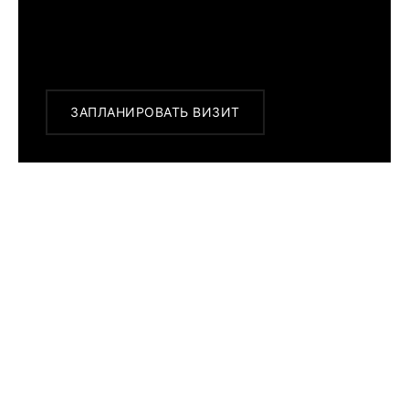
Или заказать доставку с примеркой на
удобный для Вас адрес по Москве и
области
ЗАПЛАНИРОВАТЬ ВИЗИТ
ПОХОЖИЕ МОДЕЛИ
BALL
RESCUE