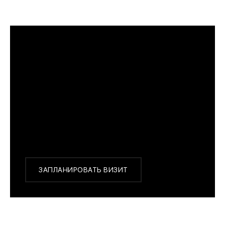
ПРИМЕРИТЬ ИЗДЕЛИЕ В БУТИКЕ
Перед покупкой Вы можете приехать в наш
бутик на примерку
г. Москва, Новинский бульвар 31, ТЦ ВЭБ.РФ
с 10:00 до 22:00
Или заказать доставку с примеркой на удобный
для Вас адрес по Москве и области
ЗАПЛАНИРОВАТЬ ВИЗИТ