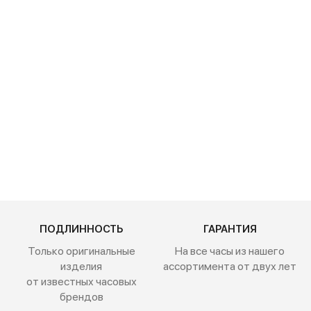
BALL
SKINDIVER
HERITAGE
RAINBOW
DD3208B-
S2C-BKR
359 900
руб.
ПОДЛИННОСТЬ
ГАРАНТИЯ
Только оригинальные
На все часы из нашего
изделия
ассортимента от двух лет
от известных часовых
брендов