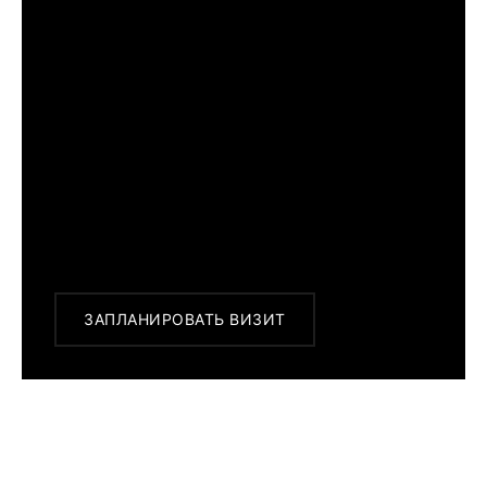
ПРИМЕРИТЬ ИЗДЕЛИЕ В БУТИКЕ
Перед покупкой Вы можете приехать в
наш бутик на примерку
г. Москва, Новинский бульвар 31, ТЦ ВЭБ.РФ
с 10:00 до 22:00
Или заказать доставку с примеркой на
удобный для Вас адрес по Москве и
области
ЗАПЛАНИРОВАТЬ ВИЗИТ