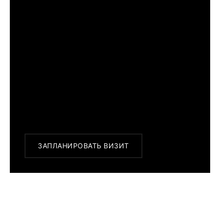
ПРИМЕРИТЬ ИЗДЕЛИЕ В БУТИКЕ
Перед покупкой Вы можете приехать в
наш бутик на примерку
г. Москва, Новинский бульвар 31, ТЦ ВЭБ.РФ
с 10:00 до 22:00
Или заказать доставку с примеркой на
удобный для Вас адрес по Москве и
области
ЗАПЛАНИРОВАТЬ ВИЗИТ