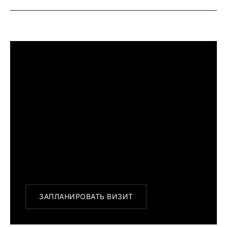
ПРИМЕРИТЬ ИЗДЕЛИЕ В БУТИКЕ
Перед покупкой Вы можете приехать в
наш бутик на примерку
г. Москва, Новинский бульвар 31, ТЦ ВЭБ.РФ
с 10:00 до 22:00
Или заказать доставку с примеркой на
удобный для Вас адрес по Москве и
области
ЗАПЛАНИРОВАТЬ ВИЗИТ