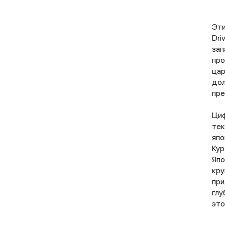
Эти
Dri
зап
про
цар
дол
пре
Циф
тек
япо
Кур
Япо
кру
при
глу
это