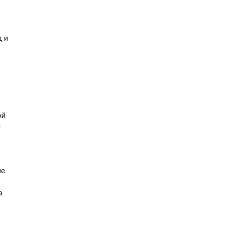
ц и
ой
и
ые
а