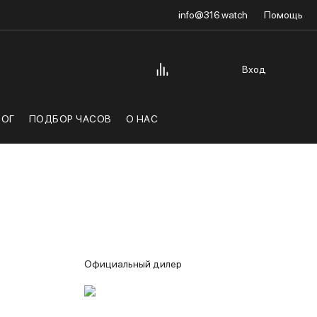
info@316.watch
Помощь
Вход
ЛОГ
ПОДБОР ЧАСОВ
О НАС
Официальный дилер