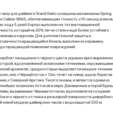
 часы для дайвинга Grand Seiko оснащены механизмом Spring
ve Caliber 9RA5, обеспечивающим точность ±10 секунд в меся
ас хода 5 дней. Корпус выполнен из титана повышенной
чности, который на 30% легче стали и ещё более устойчив к
апинам и коррозии. Для дополнительной защиты и
говечности вращающийся безель выполнен из керамики,
дотвращающей появление повреждений.
ерблат насыщенного чёрного цвета украшен ярко выраженн
стурой, вдохновлённой океанскими течениями, окружающим
нский архипелаг, среди которых выделяется мощное течение
осио, или «Чёрный поток». Оно течёт на север, вдоль берегов
нии, к Северной Арктике Тихого океана, и является одним из
пнейших океанских потоков в мире. Динамичные и порой бурн
ливы, вызываемые Чёрным потоком, вдохновили на создание
бокого чёрного оттенка и рельефной поверхности циферблат
й новой модели дайверских часов с водозащитой 200 м.