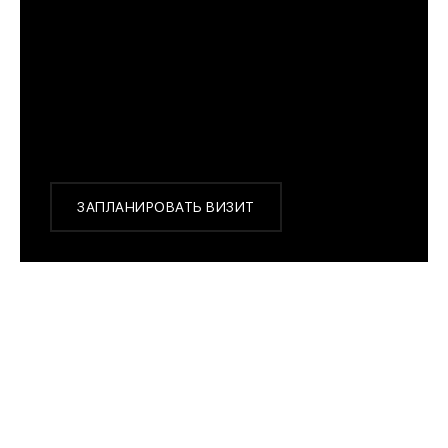
Перед покупкой Вы можете приехать в наш
бутик на примерку
г. Москва, Новинский бульвар 31, ТЦ ВЭБ.РФ
с 10:00 до 22:00
Или заказать доставку с примеркой на удобный
для Вас адрес по Москве и области
ЗАПЛАНИРОВАТЬ ВИЗИТ
ПОХОЖИЕ МОДЕЛИ