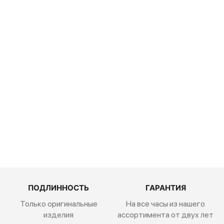
50 600
руб.
Traser P67
Officer Pro
Black 111072
50 600
руб.
ПОДЛИННОСТЬ
ГАРАНТИЯ
Только оригинальные
На все часы из нашего
изделия
ассортимента от двух лет