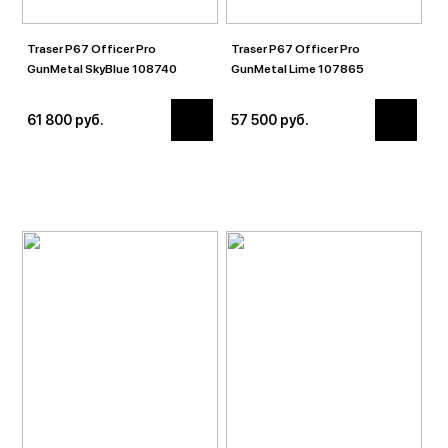
Traser P67 Officer Pro
Traser P67 Officer Pro
GunMetal SkyBlue 108740
GunMetal Lime 107865
61 800 руб.
57 500 руб.