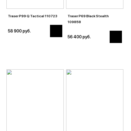
Traser P99 Q Tactical 110723
Traser P69 Black Stealth
109858
58 900 руб.
56 400 руб.