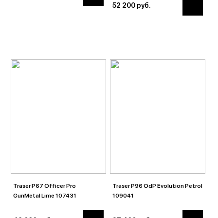
52 200 руб.
Traser P67 Officer Pro
Traser P96 OdP Evolution Petrol
GunMetal Lime 107431
109041