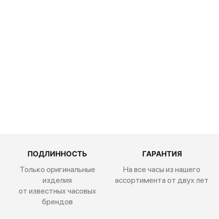
Traser P67
Officer Pro
Black 111071
50 600
руб.
ПОДЛИННОСТЬ
ГАРАНТИЯ
Только оригинальные
На все часы из нашего
изделия
ассортимента от двух лет
от известных часовых
брендов