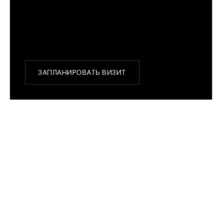
с 10:00 до 22:00
Или заказать доставку с примеркой на удобный
для Вас адрес по Москве и области
ЗАПЛАНИРОВАТЬ ВИЗИТ
ПОХОЖИЕ МОДЕЛИ
Traser P69