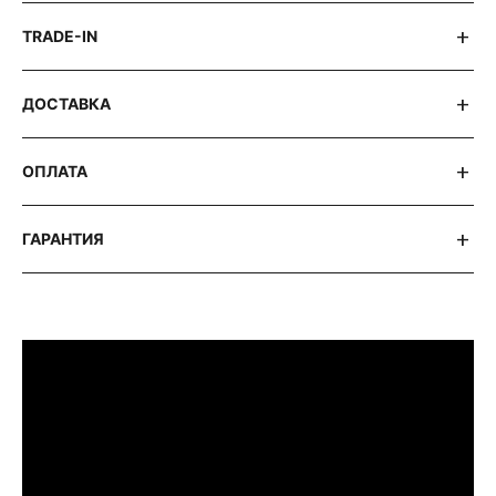
TRADE-IN
ДОСТАВКА
ОПЛАТА
ГАРАНТИЯ
ПРИМЕРИТЬ ИЗДЕЛИЕ В БУТИКЕ
Перед покупкой Вы можете приехать в наш
бутик на примерку
г. Москва, Новинский бульвар 31, ТЦ ВЭБ.РФ