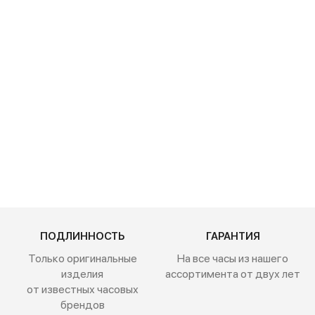
Traser P67
Officer Pro
Black 111071
50 600 руб.
ПОДЛИННОСТЬ
ГАРАНТИЯ
Только оригинальные
На все часы из нашего
изделия
ассортимента от двух лет
от известных часовых
брендов