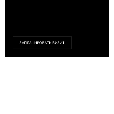
г. Москва, Новинский бульвар 31, ТЦ ВЭБ.РФ
с 10:00 до 22:00
Или заказать доставку с примеркой на удобный
для Вас адрес по Москве и области
ЗАПЛАНИРОВАТЬ ВИЗИТ
ПОХОЖИЕ МОДЕЛИ