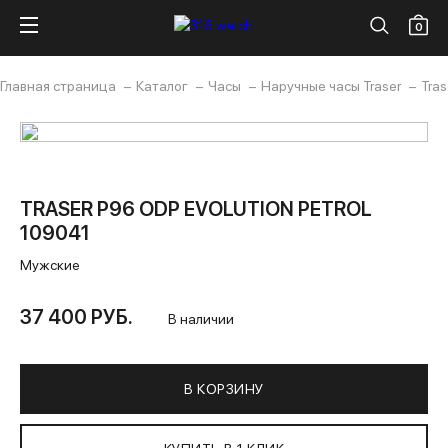
0
Главная страница
Каталог
Часы
Наручные часы Traser
Tras
TRASER P96 ODP EVOLUTION PETROL
109041
Мужские
37 400 РУБ.
В наличии
В КОРЗИНУ