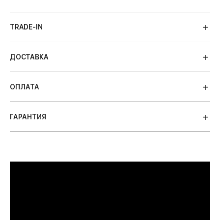
TRADE-IN
ДОСТАВКА
ОПЛАТА
ГАРАНТИЯ
ПРИМЕРИТЬ ИЗДЕЛИЕ В БУТИКЕ
Перед покупкой Вы можете приехать в наш
бутик на примерку