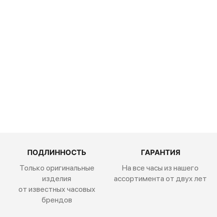
Traser P67
Officer Pro
Black 111071
50 600
руб.
ПОДЛИННОСТЬ
ГАРАНТИЯ
Только оригинальные
На все часы из нашего
изделия
ассортимента от двух лет
от известных часовых
брендов