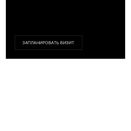
с 10:00 до 22:00
Или заказать доставку с примеркой на удобный
для Вас адрес по Москве и области
ЗАПЛАНИРОВАТЬ ВИЗИТ
ПОХОЖИЕ МОДЕЛИ
Traser P69