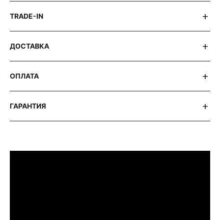
TRADE-IN
ДОСТАВКА
ОПЛАТА
ГАРАНТИЯ
ПРИМЕРИТЬ ИЗДЕЛИЕ В БУТИКЕ
Перед покупкой Вы можете приехать в наш
бутик на примерку
г. Москва, Новинский бульвар 31, ТЦ ВЭБ.РФ