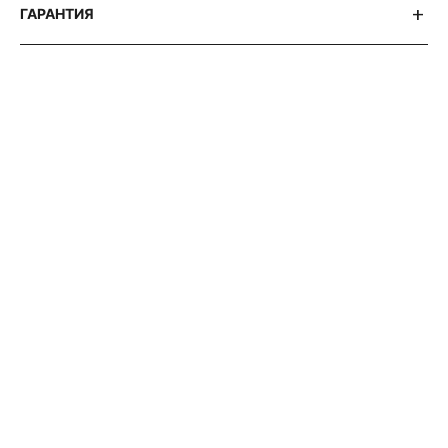
ГАРАНТИЯ
АВТОРСКИЕ СТАТЬИ 316 WATCH
ПОЧЕМУ
ВСЕ
УВАЖАЮТ
ZENITH
EL
PRIMERO
?
ИСТОРИЯ
ЛЕГЕНДАРНОГО
ХРОНОГРАФА