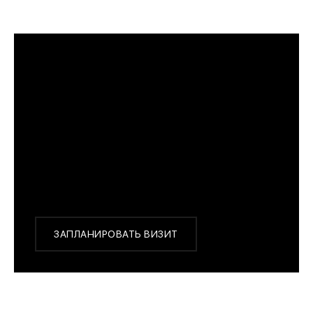
ПРИМЕРИТЬ ИЗДЕЛИЕ В БУТИКЕ
Перед покупкой Вы можете приехать в наш
бутик на примерку
г. Москва, Новинский бульвар 31, ТЦ ВЭБ.РФ
с 10:00 до 22:00
Или заказать доставку с примеркой на удобный
для Вас адрес по Москве и области
ЗАПЛАНИРОВАТЬ ВИЗИТ