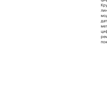
Кр
ли
мод
да
ме
ци
ре
по