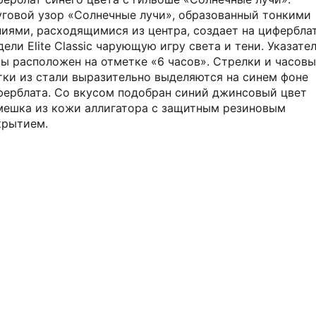
уговой узор «Солнечные лучи», образованный тонкими
ниями, расходящимися из центра, создает на цифербла
ели Elite Classic чарующую игру света и тени. Указате
ты расположен на отметке «6 часов». Стрелки и часов
тки из стали выразительно выделяются на синем фоне
ферблата. Со вкусом подобран синий джинсовый цвет
мешка из кожи аллигатора с защитным резиновым
крытием.
АВТОРСКИЕ СТАТЬИ 316 WATCH