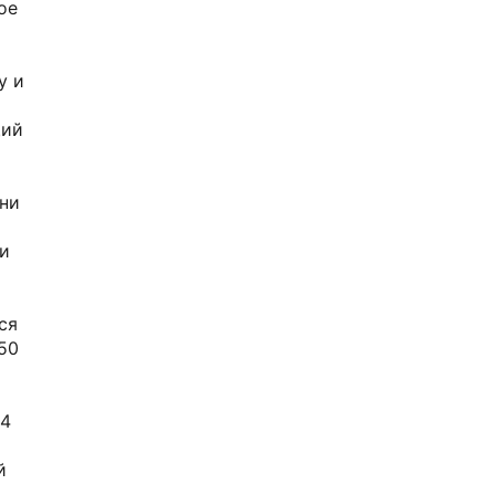
ое
у и
щий
они
и
ся
50
44
й