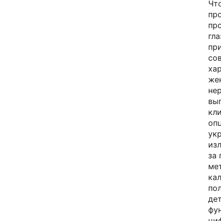
Чт
пр
пр
гла
пр
со
ха
жен
не
вы
кл
оп
ук
из
за
ме
кал
пол
де
фу
ци