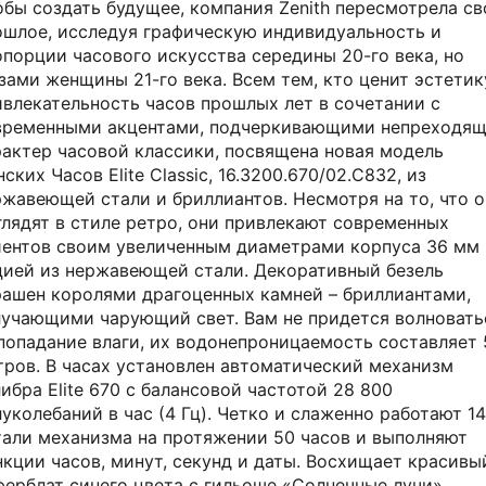
обы создать будущее, компания Zenith пересмотрела св
ошлое, исследуя графическую индивидуальность и
опорции часового искусства середины 20-го века, но
зами женщины 21-го века. Всем тем, кто ценит эстетик
ивлекательность часов прошлых лет в сочетании с
временными акцентами, подчеркивающими непреходя
рактер часовой классики, посвящена новая модель
ских Часов Elite Classic, 16.3200.670/02.C832, из
ржавеющей стали и бриллиантов. Несмотря на то, что 
глядят в стиле ретро, они привлекают современных
иентов своим увеличенным диаметрами корпуса 36 мм 
цией из нержавеющей стали. Декоративный безель
рашен королями драгоценных камней – бриллиантами,
лучающими чарующий свет. Вам не придется волновать
 попадание влаги, их водонепроницаемость составляет 
тров. В часах установлен автоматический механизм
ибра Elite 670 с балансовой частотой 28 800
уколебаний в час (4 Гц). Четко и слаженно работают 1
тали механизма на протяжении 50 часов и выполняют
нкции часов, минут, секунд и даты. Восхищает красивы
ферблат синего цвета с гильоше «Солнечные лучи».